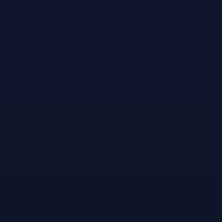
最新动态
产品中心
公司背景
万泰账号申请开通
杏悦2“”创意服务